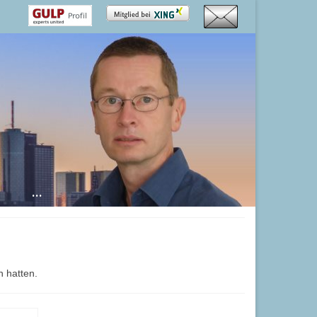
…
n hatten.