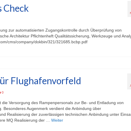
s Check
ebung zur automatisierten Zugangskontrolle durch Überprüfung von
sche Architektur Pflichtenheft Qualitätssicherung, Werkzeuge und Anal
rt.com/cms/company/dokbin/321/321685.bcbp.pdf
r Flughafenvorfeld
0
t die Versorgung des Rampenpersonals zur Be- und Entladung von
ng. Besonderes Augenmerk verdient die Anbindung über
nd Realisierung der zuverlässigen technischen Anbindung unter Einsa
ere MQ Realisierung der …
Weiter