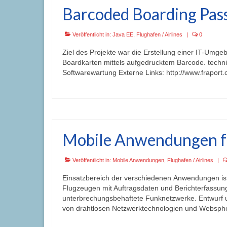
Barcoded Boarding Pas
Veröffentlicht in:
Java EE
,
Flughafen / Airlines
|
0
Ziel des Projekte war die Erstellung einer IT-Umg
Boardkarten mittels aufgedrucktem Barcode. techni
Softwarewartung Externe Links: http://www.frapo
Mobile Anwendungen fü
Veröffentlicht in:
Mobile Anwendungen
,
Flughafen / Airlines
|
Einsatzbereich der verschiedenen Anwendungen is
Flugzeugen mit Auftragsdaten und Berichterfassu
unterbrechungsbehaftete Funknetzwerke. Entwurf u
von drahtlosen Netzwerktechnologien und Websph