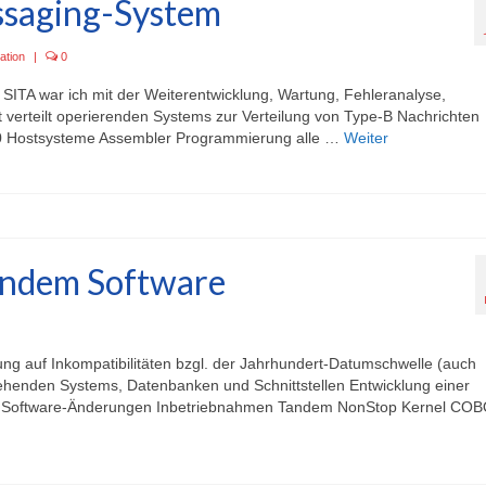
ssaging-System
ation
|
0
 SITA war ich mit der Weiterentwicklung, Wartung, Fehleranalyse,
 verteilt operierenden Systems zur Verteilung von Type-B Nachrichten
790 Hostsysteme Assembler Programmierung alle …
Weiter
andem Software
ng auf Inkompatibilitäten bzgl. der Jahrhundert-Datumschwelle (auch
ehenden Systems, Datenbanken und Schnittstellen Entwicklung einer
en Software-Änderungen Inbetriebnahmen Tandem NonStop Kernel CO