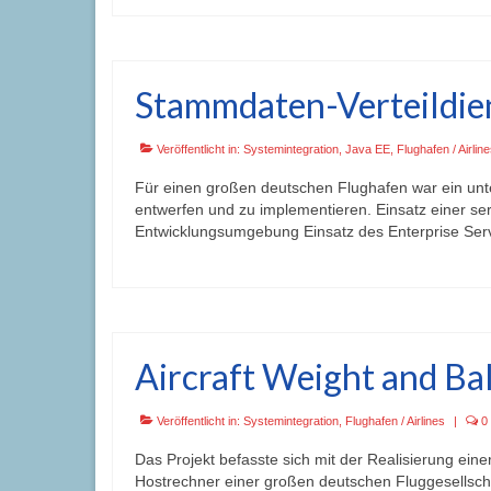
Stammdaten-Verteildie
Veröffentlicht in:
Systemintegration
,
Java EE
,
Flughafen / Airlin
Für einen großen deutschen Flughafen war ein un
entwerfen und zu implementieren. Einsatz einer ser
Entwicklungsumgebung Einsatz des Enterprise Se
Aircraft Weight and Bal
Veröffentlicht in:
Systemintegration
,
Flughafen / Airlines
|
0
Das Projekt befasste sich mit der Realisierung e
Hostrechner einer großen deutschen Fluggesellsch