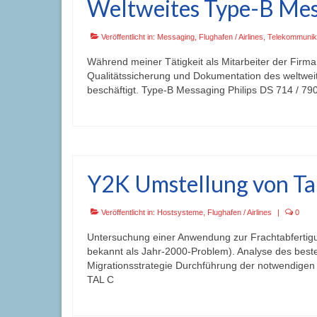
Weltweites Type-B Me
Veröffentlicht in:
Messaging
,
Flughafen / Airlines
,
Telekommunik
Während meiner Tätigkeit als Mitarbeiter der Firma
Qualitätssicherung und Dokumentation des weltweit
beschäftigt. Type-B Messaging Philips DS 714 / 
Y2K Umstellung von T
Veröffentlicht in:
Hostsysteme
,
Flughafen / Airlines
|
0
Untersuchung einer Anwendung zur Frachtabfertigu
bekannt als Jahr-2000-Problem). Analyse des best
Migrationsstrategie Durchführung der notwendig
TAL C