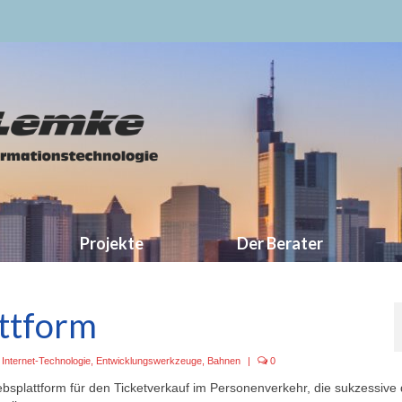
Projekte
Der Berater
attform
,
Internet-Technologie
,
Entwicklungswerkzeuge
,
Bahnen
|
0
ebsplattform für den Ticketverkauf im Personenverkehr, die sukzessive 