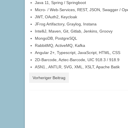
Java 11, Spring / Springboot
Micro- / Web-Services, REST, JSON, Swagger / Ope
JWT, OAuth2, Keycloak
JFrog Artifactory, Graylog, Instana
IntelliJ, Maven, Git, Gitlab, Jenkins, Groovy
MongoDB, PostgreSQL
RabbitMQ, ActiveMQ, Kafka
Angular 2+, Typescript, JavaScript, HTML, CSS
2D-Barcode, Aztec-Barcode, UIC 918.3 / 918.9
ASN1., ANTLR, SVG, XML, XSLT, Apache Batik
Vorheriger Beitrag