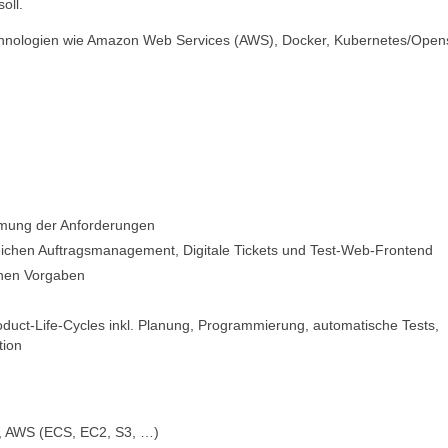
oll.
Technologien wie Amazon Web Services (AWS), Docker, Kubernetes/Opens
mmung der Anforderungen
ichen Auftragsmanagement, Digitale Tickets und Test-Web-Frontend
chen Vorgaben
ct-Life-Cycles inkl. Planung, Programmierung, automatische Tests,
tion
t, AWS (ECS, EC2, S3, …)